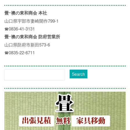
畳･襖の東和商会 本社
山口県宇部市妻崎開作799-1
☎0836-41-3131
畳･襖の東和商会 防府営業所
山口県防府市新田573-6
☎0835-22-6711