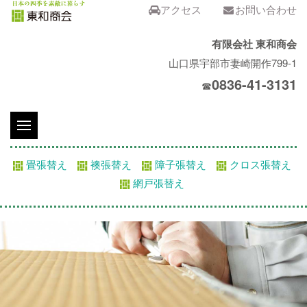
アクセス
お問い合わせ
有限会社 東和商会
山口県宇部市妻崎開作799-1
0836-41-3131
☎
畳張替え
襖張替え
障子張替え
クロス張替え
網戸張替え