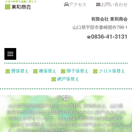
アクセス
お問い合わせ
有限会社 東和商会
山口県宇部市妻崎開作799-1
0836-41-3131
☎
畳張替え
襖張替え
障子張替え
クロス張替え
網戸張替え
山口県 網戸(あみど)の張替え 東和商
会
山口県宇部市の網戸(あみど)の張替え 東和商会は、山口県
防府市の皆様には山口県防府営業所を中心に網戸(あみど)の
張替えを行っています。また山陽小野田市(山口県)の網戸
(あみど)の張替え・山口市(山口県)の網戸(あみど)の張替
え・美祢市(山口県)の網戸(あみど)の張替えの施工を行って