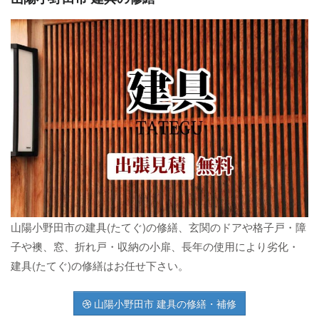
山陽小野田市の建具(たてぐ)の修繕、玄関のドアや格子戸・障
子や襖、窓、折れ戸・収納の小扉、長年の使用により劣化・
建具(たてぐ)の修繕はお任せ下さい。
山陽小野田市 建具の修繕・補修