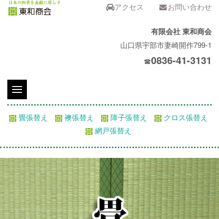
アクセス
お問い合わせ
有限会社 東和商会
山口県宇部市妻崎開作799-1
0836-41-3131
☎
畳張替え
襖張替え
障子張替え
クロス張替え
網戸張替え