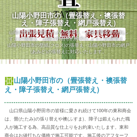
山陽小野田市の（畳張替え・襖張替
え・障子張替え・網戸張替え)
山陽小野田市の畳(たたみ)の張替え・山陽小野田市の襖(ふ
すま)の張替え・山陽小野田市の障子(しょうじ)の張替え・
山陽小野田市の壁紙(クロス)の張替え・山陽小野田市の網戸
(あみど)の張替えに対応いたします。
山陽小野田市の（畳張替え・襖張替
え・障子張替え・網戸張替え)
山口県山陽小野田市の皆様に愛され続けて100年の東和商会
は、畳(たたみ)の張り替えや襖(ふすま)、障子は鍛えられた職
人が施工する為、高品質な仕上りをお約束いたします。東和
商会はお値打ちな価格で施工可能です。施工後のアフターフ