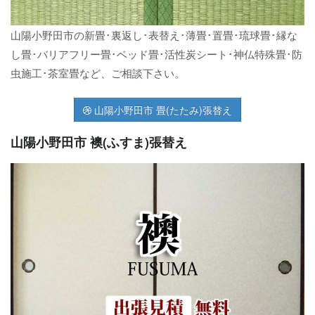
山陽小野田市の新畳･裏返し･表替え･薄畳･置畳･琉球畳･縁な
し畳･バリアフリー畳･ベッド畳･活性炭シート･神仏特殊畳･防
虫施工･茶室畳など、ご相談下さい。
山陽小野田市 畳(たたみ)張替え
山陽小野田市 襖(ふすま)張替え