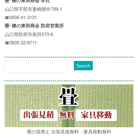
畳･襖の東和商会 本社
山口県宇部市妻崎開作799-1
☎0836-41-3131
畳･襖の東和商会 防府営業所
山口県防府市新田573-6
☎0835-22-6711
畳の張替え 出張見積無料・家具移動無料